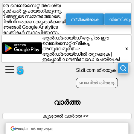
ഈ വെബ്സൈറ്റ് അവശ്യ
കുക്കികൾ ഉപയോഗിക്കുന്നു.
നിങ്ങളുടെ സമ്മതത്തോടെ,
സ്വീകരിക്കുക
നിരസിക്കുക
്ഥിതിവിവരക്കണക്കുകൾക്കായി
ഒരു
ഞങ്ങൾ Google Analytics
പേജ്
കുക്കികൾ സ്ഥാപിക്കുന്നു.
സൃഷ്ടിക്കുക
ആൻഡ്രോയിഡ് ആപ്പിൽ ഈ
വെബ്‌സൈറ്റിന് മികച്ച
അനുഭവമുണ്ട് =>
x
ഗ്രൂപ്പ്
ആൻഡ്രോയിഡിൽ തുറക്കുക
|
സൃഷ്ടിക്കുക
ഇപ്പോൾ ഡൗൺലോഡ് ചെയ്യുക!
Slzii.com തിരയുക
ലേഖനങ്ങൾ
അജണ്ട
വാർത്ത
വിനോദം
കൂടുതൽ വാർത്ത >>
സോഷ്യൽ
Google- ൽ തുടരുക
നെറ്റ്‌വർക്ക്