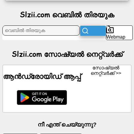
Slzii.com വെബിൽ തിരയുക
വാർത്ത
സൗജന്യ
Webmap
ഐക്കണുകൾ
Slzii.com സോഷ്യൽ നെറ്റ്‌വർക്ക്
ChatGPT
വിക്കി
സോഷ്യൽ
നെറ്റ്‌വർക്ക് >>
ആൻഡ്രോയിഡ് ആപ്പ്
ബന്ധങ്ങൾ
ഗെയിമുകൾ
വെബിൽ
തിരയുക
നീ എന്ത് ചെയ്യുന്നു?