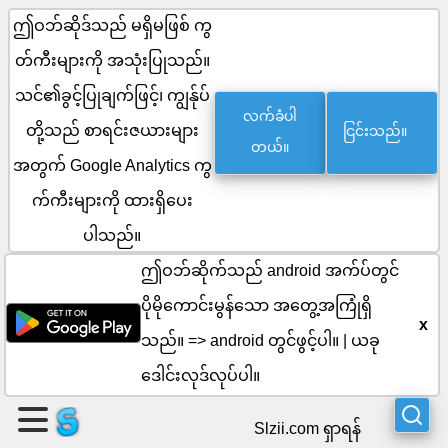
ဤဝဘ်ဆိုဒ်သည် မရှိမဖြစ် ကွ
တ်ကီးများကို အသုံးပြုသည်။
စာမျက်နှာ
သင်၏ခွင့်ပြုချက်ဖြင့်၊ ကျွန်ုပ်
လက်ခံပါ
ငြင်းသည်။
တစ်
တို့သည် စာရင်းဇယားများ
တယ်။
အတွက် Google Analytics ကွ
ခု
က်ကီးများကို ထားရှိပေး
ဖန်တီး
ပါသည်။
ပါ။
ဤဝဘ်ဆိုက်သည် android အက်ပ်တွင်
ပိုမိုကောင်းမွန်သော အတွေ့အကြုံရှိ
အဖွဲ့
x
သည်။ =>
android တွင်ဖွင့်ပါ။
|
ယခု
ကို
ဒေါင်းလုဒ်လုပ်ပါ။
ဖန်တီး
Slzii.com ရှာရန်
ပါ။