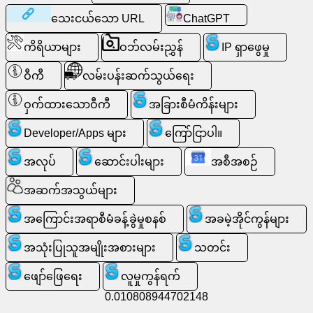
ကို
သေးငယ်သော URL
ChatGPT
ရှာ
ကိရိယာများ
ဝဘ်လမ်းညွှန်
IP ရှာဖွေမှု
ပါ။
ဝီကီ
လမ်းပန်းဆက်သွယ်ရေး
အခမဲ့
ဝှက်ထားသောဝီကီ
အခြားစီမံကိန်းများ
အီး
မေး
Developer/Apps များ
ကြော်ငြာပါ။
လ်
/
အလုပ်
ဆောင်းပါးများ
အစီအစဉ်
Webmail
အဆက်အသွယ်များ
ပိုင်းခြား
အကြောင်းအရာစီမံခန့်ခွဲမှုစနစ်
အခမဲ့အိုင်ကွန်များ
စိတ်ဖြာ
ပါ။
အသုံးပြုသူအမျိုးအစားများ
သတင်း
ဖျော်ဖြေရေး
လူမှုကွန်ရက်
Webshop
0.010808944702148