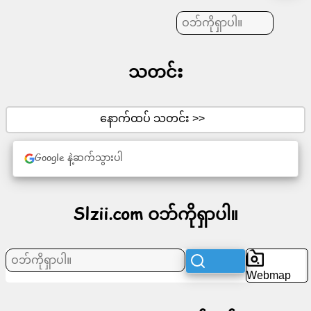
ဆောင်းပါး
သတင်း
များ
အစီအစဉ်
နောက်ထပ် သတင်း >>
ဖျော်ဖြေ
Google နဲ့ဆက်သွားပါ
ရေး
လူမှု
Slzii.com ဝဘ်ကိုရှာပါ။
ကွန်ရက်
သတင်း
Webmap
အခမဲ့
အိုင်