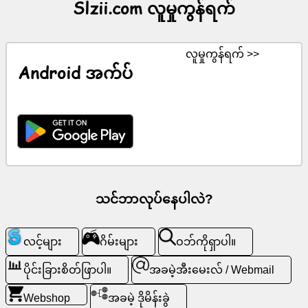
Slzii.com လူမှုကွန်ရက်
ကွန်
များ
လူမှုကွန်ရက် >>
Android အက်ပ်
ChatGPT
ဝီ
ကီ
အဆက်အသွယ်
များ
သင်ဘာလုပ်နေပါလဲ?
ဂိ
မ်း
လင့်များ
ဂိမ်းများ
ဝဘ်ကိုရှာပါ။
များ
ပိုင်းခြားစိတ်ဖြာပါ။
အခမဲ့အီးမေးလ် / Webmail
ဝ
Webshop
အခမဲ့ ဒိုမိန်းခွဲ
ဘ်