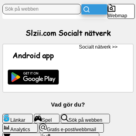
Webmap
Nyheter
Slzii.com Socialt nätverk
Gratis
ikoner
Socialt nätverk >>
ChatGPT
Android app
Wiki
Kontakter
Spel
Vad gör du?
Sök
Länkar
Spel
Sök på webben
på
webben
Analytics
Gratis e-post/webbmail