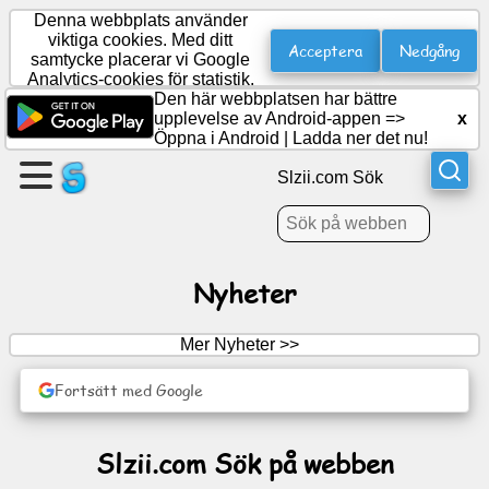
Denna webbplats använder
viktiga cookies. Med ditt
Acceptera
Nedgång
samtycke placerar vi Google
Analytics-cookies för statistik.
Skapa
Den här webbplatsen har bättre
en
upplevelse av Android-appen =>
x
sida
Öppna i Android
|
Ladda ner det nu!
Slzii.com Sök
Skapa
grupp
Nyheter
Artiklar
Mer Nyheter >>
Dagordning
Fortsätt med Google
Underhållning
Slzii.com Sök på webben
Socialt
nätverk