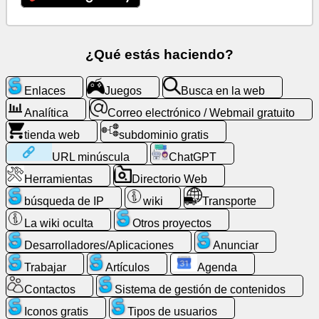
Correo
electrónico
¿Qué estás haciendo?
/
Webmail
Enlaces
Juegos
Busca en la web
gratuito
Analítica
Correo electrónico / Webmail gratuito
Analítica
tienda web
subdominio gratis
URL minúscula
ChatGPT
tienda
Herramientas
Directorio Web
web
búsqueda de IP
wiki
Transporte
Desarrolladores/Aplicaciones
La wiki oculta
Otros proyectos
Desarrolladores/Aplicaciones
Anunciar
Herramientas
Trabajar
Artículos
Agenda
Trabajar
Contactos
Sistema de gestión de contenidos
Iconos gratis
Tipos de usuarios