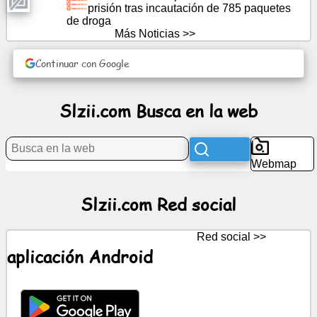
prisión tras incautación de 785 paquetes
de droga
Más Noticias >>
Noticias
Continuar con Google
Iconos
gratis
Slzii.com Busca en la web
ChatGPT
wiki
Webmap
Contactos
Slzii.com Red social
Juegos
Red social >>
aplicación Android
Busca
en
la
web