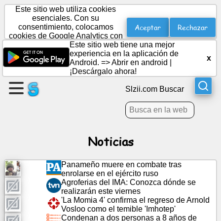
Este sitio web utiliza cookies
esenciales. Con su
Aceptar
Rechazar
consentimiento, colocamos
cookies de Google Analytics con
crear
fines estadísticos.
Este sitio web tiene una mejor
una
experiencia en la aplicación de
x
pagina
Android. =>
Abrir en android
|
¡Descárgalo ahora!
Crear
Slzii.com Buscar
grupo
Artículos
Noticias
Agenda
Panameño muere en combate tras
enrolarse en el ejército ruso
Agroferias del IMA: Conozca dónde se
Entretenimiento
realizarán este viernes
'La Momia 4' confirma el regreso de Arnold
Vosloo como el temible 'Imhotep'
Red
Condenan a dos personas a 8 años de
social