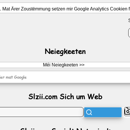
Mat Ärer Zoustëmmung setzen mir Google Analytics Cookien fir
Neiegkeeten
Méi Neiegkeeten >>
er mat Google
Slzii.com Sich um Web