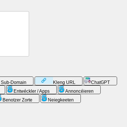
s Sub-Domain
Kleng URL
ChatGPT
Entwéckler / Apps
Annoncéieren
Benotzer Zorte
Neiegkeeten