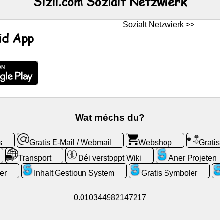
Slzii.com Sozialt Netzwierk
Sozialt Netzwierk >>
id App
Wat méchs du?
s
Gratis E-Mail / Webmail
Webshop
Grati
Transport
Déi verstoppt Wiki
Aner Projeten
er
Inhalt Gestioun System
Gratis Symboler
0.010344982147217