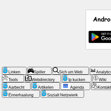
Neiegkeeten
Andro
Gratis
Symboler
ChatGPT
Wiki
Kontakter
Linken
Spiller
Sich um Web
Analytic
Tools
Webdirectory
Ip kucken
Wiki
Spiller
Aarbecht
Artikelen
Agenda
Kontakt
Sich
Ënnerhaalung
Sozialt Netzwierk
um
Web