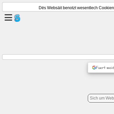
Dës Websäit benotzt wesentlech Cookien. 
Schafen
eng
Säit
Grupp
erstellen
Fuert weid
Artikelen
Agenda
Ënnerhaalung
Sozialt
Netzwierk