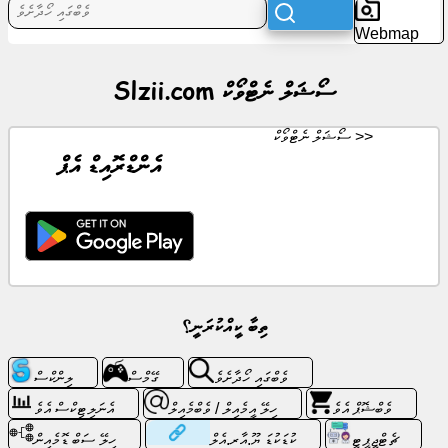
ހަބަރުތައް
Webmap
ހިލޭ
Slzii.com ސޯޝަލް ނެޓްވޯކް
އައިކޮންތަކެވެ
ސޯޝަލް ނެޓްވޯކް >>
ޗެޓްޖީޕީޓީ
އެންޑްރޮއިޑް އެޕް
ވިކީ
އެވެ
ކޮންޓެކްޓްސް
ތިބާ ކީއްކުރަނީ؟
ގޭމްސް
ވެބްގައި ހޯދާށެވެ
ގޭމްސް
ލިންކްސް
ވެބްގައި
ހޯދާށެވެ
ވެބްޝޮޕް އެވެ
ހިލޭ އީމެއިލް / ވެބްމެއިލް
އެނަލިޓިކްސް އެވެ
ޗެޓްޖީޕީޓީ
ކުޑަކުޑަ ޔޫ.އާރ.އެލް
ހިލޭ ސަބް ޑޮމެއިން