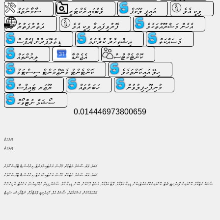
ހިލޭ
ވިކީ އެވެ
އައިޕީ ލޫކަޕް
ވެބްޑައިރެކްޓަރީ
ސާމާނުތައް
އީމެއިލް
/
އެހެން މަޝްރޫއުތަކެވެ
ފޮރުވިފައިވާ ވިކީ އެވެ
ދަތުރުފަތުރު
ވެބްމެއިލް
މަސައްކަތް
އިޝްތިހާރު ކުރާށެވެ
ޑިވެލޮޕަރުން /އެޕްސް
ކޮންޓެކްޓްސް
އެޖެންޑާ
ލިޔުންތައް
އެނަލިޓިކްސް
އެވެ
ހިލޭ އައިކޮންތަކެވެ
ކޮންޓެންޓް މެނޭޖްމަންޓް ސިސްޓަމް
މުނިފޫހިފިލުވުން
ހަބަރުތައް
ޔޫޒަރ ޓައިޕްސް
ވެބްޝޮޕް
ސޯޝަލް ނެޓްވޯކް
އެވެ
0.014446973800659
ޑިވެލޮޕަރުން
/
މަރުޙަބާ!
އެޕްސް
މަރުޙަބާ!
ޚަބަރު، ވެބް، ސޯޝަލް ނެޓްވޯކް، ގޭމްސް، އެންޓައިންމަންޓް، ލިންކްސް & ޓޫލްސް ހޯދުން
ސާމާނުތައް
ޚަބަރު، ވެބް، ސޯޝަލް ނެޓްވޯކް، ގޭމްސް، އެންޓައިންމަންޓް، ލިންކްސް & ޓޫލްސް ހޯދުން
ސޯޝަލް ނެޓްވޯކް, އޮންލައިން ކޮމިއުނިޓީ, ޗެޓް, އޮންލައިންކޮށް ރައްޓެހިވުން, ވީޑިއޯ އަޕްލޯޑް, ފޮޓޯ އަޕްލޯޑް, މެސެޖު ފޮނުވުން, ގުޅުން, ވީޑިއޯ ކޯލް, ސޯޝަލް މީޑިއާ, ޕްރޮފައިލްސް, ކަނެކްޓް, އާ މީހުންނާ
ބައްދަލުކުރުން, މަޝްވަރާތައް, ސޯޝަލް އެޕް, ކޮމިއުނިޓީ ޕްލެޓްފޯމް, ނެޓްވޯކިންގ ސައިޓް
މަސައްކަތް