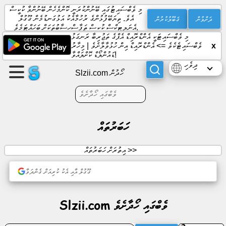
މި ވެބްސައިޓުގައި ބޭނުންކުރަނީ ކޮންމެހެން ބޭނުންވާ ކުކީސް
ދަށްވުން
ޤަބޫލުކުރުން
އެވެ. ތިޔަބޭފުޅުންގެ ރުހުމާއެކު އަޅުގަނޑުމެން ގޫގުލް
އެނަލިޓިކްސް ކުކީސް ތަފާސްހިސާބުތަކަށް ބަހައްޓަމެވެ.
މި ވެބްސައިޓަކީ އެންޑްރޮއިޑް އެޕްގެ ތަޖުރިބާ ރަނގަޅު
ޕޭޖެއް
x
ވެބްސައިޓެކެވެ =>
އެންޑްރޮއިޑް އިން ހުޅުވާލާށެވެ
|
މިހާރު
އުފެއްދުން
ޑައުންލޯޑް ކޮށްލައްވާ!
ދިވެހި
Slzii.com ހޯދުން
ގްރޫޕް
އުފެއްދުން
ހަބަރުތައް
ލިޔުންތައް
އިތުރަށް ހަބަރުތައް >>
އެޖެންޑާ
ގޫގުލް އާއި އެކު ކުރިއަށް ގެންދަވާ
މުނިފޫހިފިލުވުން
Slzii.com ވެބްގައި ހޯދާށެވެ
ސޯޝަލް
ނެޓްވޯކް