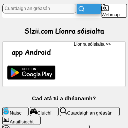
Webmap
Nuacht
Slzii.com Líonra sóisialta
Deilbhíní
saor
in
Líonra sóisialta >>
aisce,
app Android
ComhráGPT
Vicí
Teagmhálaithe
Cad atá tú a dhéanamh?
Cluichí
Naisc
Cluichí
Cuardaigh an gréasán
Cuardaigh
Anailísíocht
an