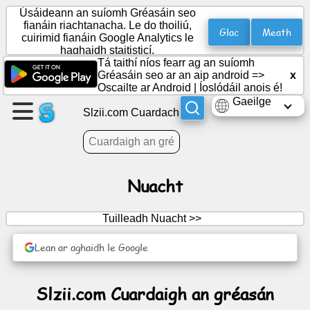
Úsáideann an suíomh Gréasáin seo
fianáin riachtanacha. Le do thoiliú,
Glac
Meath
cuirimid fianáin Google Analytics le
haghaidh staitisticí.
Cruthaigh
Tá taithí níos fearr ag an suíomh
leathanach
Gréasáin seo ar an aip android =>
x
Oscailte ar Android
|
Íoslódáil anois é!
Gaeilge
Cruthaigh
Slzii.com Cuardach
grúpa
Ailt
Nuacht
Clár
Tuilleadh Nuacht >>
oibre
Lean ar aghaidh le Google
Siamsaíocht
Slzii.com Cuardaigh an gréasán
Líonra
sóisialta