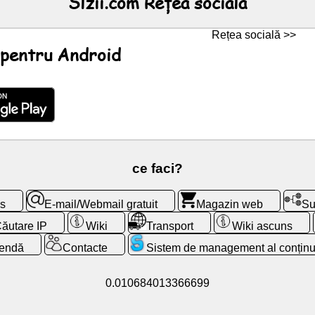
Slzii.com Rețea socială
Rețea socială >>
e pentru Android
ce faci?
cs
E-mail/Webmail gratuit
Magazin web
Su
ăutare IP
Wiki
Transport
Wiki ascuns
endă
Contacte
Sistem de management al conținu
0.010684013366699