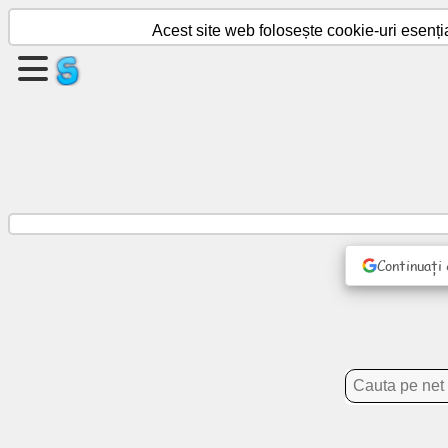
Acest site web folosește cookie-uri esenți
Creați
o
pagină
Creați
grup
Continuați
Articole
Agendă
Divertisment
Rețea
socială