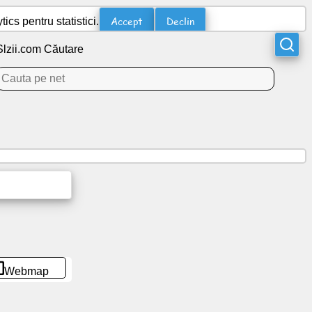
Accept
Declin
cs pentru statistici.
Slzii.com Căutare
Webmap