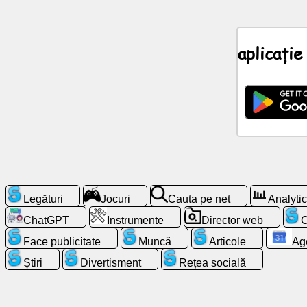
Știri
aplicați
Pictograme
gratuite
ChatGPT
Wiki
Contacte
Legături
Jocuri
Cauta pe net
Analyti
ChatGPT
Instrumente
Director web
C
Jocuri
Face publicitate
Muncă
Articole
Ag
Cauta
Știri
Divertisment
Rețea socială
pe
net