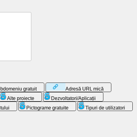
bdomeniu gratuit
Adresă URL mică
Alte proiecte
Dezvoltatori/Aplicații
tului
Pictograme gratuite
Tipuri de utilizatori